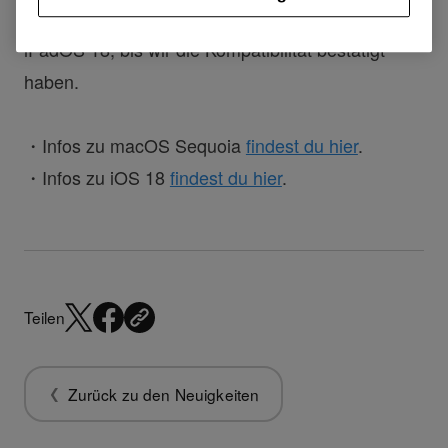
garantieren. Bitte wartet mit dem Update auf
iPadOS 18, bis wir die Kompatibilität bestätigt
haben.
・Infos zu macOS Sequoia
findest du hier
.
・Infos zu iOS 18
findest du hier
.
Teilen
Zurück zu den Neuigkeiten