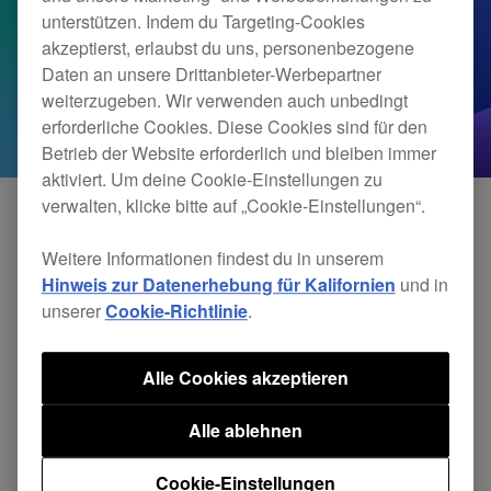
unterstützen. Indem du Targeting-Cookies
akzeptierst, erlaubst du uns, personenbezogene
Daten an unsere Drittanbieter-Werbepartner
weiterzugeben. Wir verwenden auch unbedingt
erforderliche Cookies. Diese Cookies sind für den
Betrieb der Website erforderlich und bleiben immer
aktiviert. Um deine Cookie-Einstellungen zu
verwalten, klicke bitte auf „Cookie-Einstellungen“.
Weitere Informationen findest du in unserem
Wir überprüfen derzeit die Kompatibilität unserer
Hinweis zur Datenerhebung für Kalifornien
und in
Software und Hardware mit iPad OS 18. Sobald
unserer
Cookie-Richtlinie
.
wir unsere Tests abgeschlossen haben, stellen wir
Updates zur Verfügung.
Alle Cookies akzeptieren
Alle ablehnen
Bis dahin können wir die Kompatibilität unserer
Produkte mit dem Betriebssystem nicht
Cookie-Einstellungen