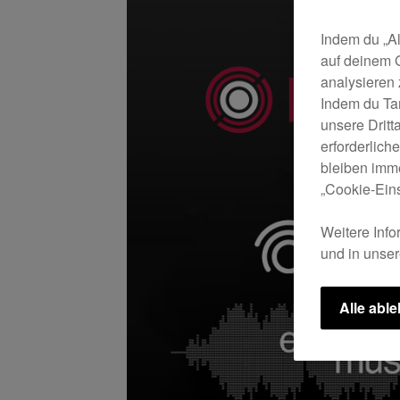
Indem du „Al
auf deinem 
analysieren
Indem du Ta
unsere Drit
erforderlich
bleiben imme
„Cookie-Eins
Weitere Info
und in unse
Alle abl