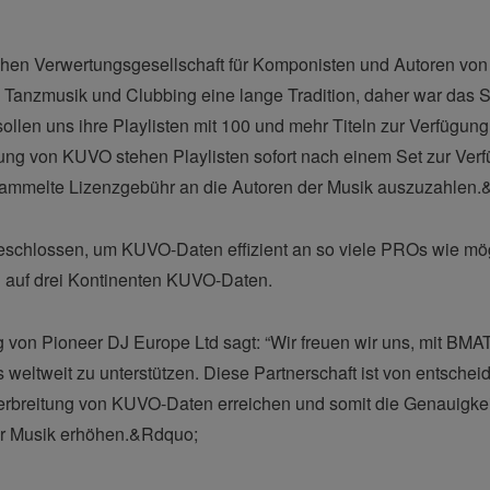
chen Verwertungsgesellschaft für Komponisten und Autoren von
n Tanzmusik und Clubbing eine lange Tradition, daher war das
sollen uns ihre Playlisten mit 100 und mehr Titeln zur Verfügu
ndung von KUVO stehen Playlisten sofort nach einem Set zur Ver
sammelte Lizenzgebühr an die Autoren der Musik auszuzahlen
chlossen, um KUVO-Daten effizient an so viele PROs wie mögl
 auf drei Kontinenten KUVO-Daten.
 von Pioneer DJ Europe Ltd sagt: “Wir freuen wir uns, mit BM
ltweit zu unterstützen. Diese Partnerschaft ist von entschei
erbreitung von KUVO-Daten erreichen und somit die Genauigkei
her Musik erhöhen.&Rdquo;