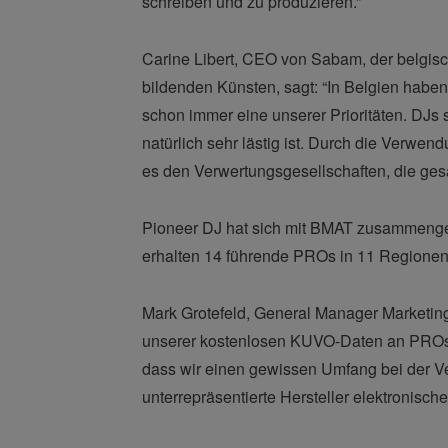
schreiben und zu produzieren.”
Carine Libert, CEO von Sabam, der belgis
bildenden Künsten, sagt: “In Belgien habe
schon immer eine unserer Prioritäten. DJs 
natürlich sehr lästig ist. Durch die Verwe
es den Verwertungsgesellschaften, die ge
Pioneer DJ hat sich mit BMAT zusammenges
erhalten 14 führende PROs in 11 Regionen
Mark Grotefeld, General Manager Marketing
unserer kostenlosen KUVO-Daten an PROs we
dass wir einen gewissen Umfang bei der V
unterrepräsentierte Hersteller elektronisc