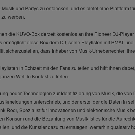
 Musik und Partys zu entdecken, und es bietet eine Plattform fü
n zu werben.
n die KUVO-Box derzeit kostenlos an ihre Pioneer DJ-Player 
s ermöglicht diese Box dem DJ, seine Playlisten mit BMAT un
hilft sicherzustellen, dass Inhaber von Musik-Urheberrechten ih
laylisten in Echtzeit mit den Fans zu teilen und hilft ihnen da
ganzen Welt in Kontakt zu treten.
 neuer Technologien zur Identifizierung von Musik, die von DJ
ikmeldungen unterschrieb, und der erste, der die Daten in sei
k Rodi, Spezialist für Innovationen und elektronische Musik 
en Konsum und die Bezahlung von Musik ist es für die Aufrech
ilen, und die Künstler dazu zu ermutigen, weiterhin qualitativ 