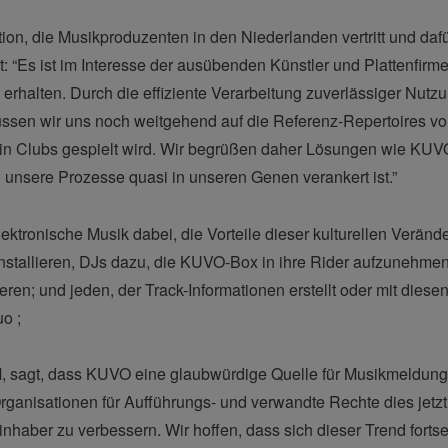
on, die Musikproduzenten in den Niederlanden vertritt und dafü
 “Es ist im Interesse der ausübenden Künstler und Plattenfirmen
erhalten. Durch die effiziente Verarbeitung zuverlässiger Nutz
üssen wir uns noch weitgehend auf die Referenz-Repertoires v
e in Clubs gespielt wird. Wir begrüßen daher Lösungen wie KUV
 unsere Prozesse quasi in unseren Genen verankert ist.”
ektronische Musik dabei, die Vorteile dieser kulturellen Verän
installieren, DJs dazu, die KUVO-Box in ihre Rider aufzunehme
eren; und jeden, der Track-Informationen erstellt oder mit diese
o ;
 sagt, dass KUVO eine glaubwürdige Quelle für Musikmeldungen
anisationen für Aufführungs- und verwandte Rechte dies jetzt n
haber zu verbessern. Wir hoffen, dass sich dieser Trend fortse