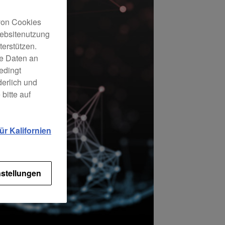
 von Cookies
Websitenutzung
erstützen.
ne Daten an
edingt
derlich und
bitte auf
r Kalifornien
stellungen