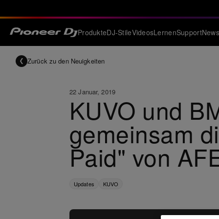
Produkte
DJ-Stile
Videos
Lernen
Support
New
Zurück zu den Neuigkeiten
22 Januar, 2019
KUVO und BMA
gemeinsam di
Paid" von AF
Updates
KUVO