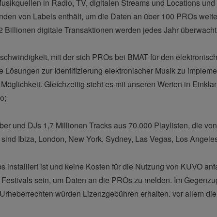
ikquellen in Radio, TV, digitalen Streams und Locations und g
nden von Labels enthält, um die Daten an über 100 PROs weite
d 2 Billionen digitale Transaktionen werden jedes Jahr überwacht
schwindigkeit, mit der sich PROs bei BMAT für den elektroni
e Lösungen zur Identifizierung elektronischer Musik zu implemen
 Möglichkeit. Gleíchzeitig steht es mit unseren Werten in Einkla
o;
ber und DJs 1,7 Millionen Tracks aus 70.000 Playlisten, die v
 sind Ibiza, London, New York, Sydney, Las Vegas, Los Angeles
installiert ist und keine Kosten für die Nutzung von KUVO anf
d Festivals sein, um Daten an die PROs zu melden. Im Gegenzu
 Urheberrechten würden Lizenzgebühren erhalten. vor allem di