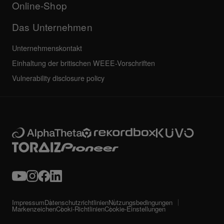
Service, Reparatur, Garantie
Online-Shop
Das Unternehmen
Unternehmenskontakt
Einhaltung der britischen WEEE-Vorschriften
Vulnerability disclosure policy
Impressum
Datenschutzrichtlinien
Nutzungsbedingungen
Markenzeichen
Cooki-Richtlinien
Cookie-Einstellungen