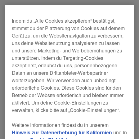
Neu
Indem du „Alle Cookies akzeptieren“ bestätigst,
"Lighting Panel" ermöglicht dir die
stimmst du der Platzierung von Cookies auf deinem
Auswahl des Decks, dass du zur
Gerät zu, um die Websitenavigation zu verbessern,
Lichtsteuerung verwenden willst, wenn
uns deine Websitenutzung analysieren zu lassen
und unsere Marketing- und Werbebemühungen zu
ein
RB-DMX1
angeschlossen ist.
unterstützen. Indem du Targeting-Cookies
Behoben
akzeptierst, erlaubst du uns, personenbezogene
Die Rasterposition verschob sich beim
Daten an unsere Drittanbieter-Werbepartner
weiterzugeben. Wir verwenden auch unbedingt
Anwenden von BPM Sync auf Tracks
erforderliche Cookies. Diese Cookies sind für den
mit gleicher BPM.
Betrieb der Website erforderlich und bleiben immer
Die Licht-Vorschaubilder änderten sich
aktiviert. Um deine Cookie-Einstellungen zu
verwalten, klicke bitte auf „Cookie-Einstellungen“.
nicht ohne Schließen des Rasterpanels,
selbst wenn Phrasen ausgeschnitten
Weitere Informationen findest du in unserem
oder gelöscht wurden oder ihr Typ
Hinweis zur Datenerhebung für Kalifornien
und in