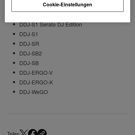
DDJ-SX2
Cookie-Einstellungen
DDJ-SX/DDJ-SX-W/DDJ-SX-N
DDJ-S1 Serato DJ Edition
DDJ-S1
DDJ-SR
DDJ-SB2
DDJ-SB
DDJ-ERGO-V
DDJ-ERGO-K
DDJ-WeGO
Teilen