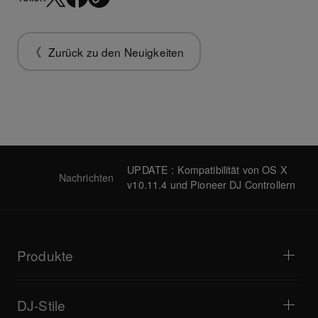
Zurück zu den Neuigkeiten
UPDATE : Kompatibilität von OS X
Nachrichten
v10.11.4 und Pioneer DJ Controllern
Produkte
DJ-Player / Plattenspieler
DJ-Mixer
DJ-Stile
All-in-One-DJ-Systeme