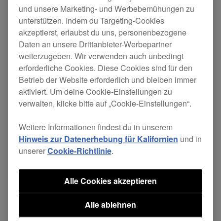
und unsere Marketing- und Werbebemühungen zu
Updates
unterstützen. Indem du Targeting-Cookies
akzeptierst, erlaubst du uns, personenbezogene
Daten an unsere Drittanbieter-Werbepartner
Für Benutzer von Serato DJ:
weiterzugeben. Wir verwenden auch unbedingt
erforderliche Cookies. Diese Cookies sind für den
Betrieb der Website erforderlich und bleiben immer
Serato DJ 1.8.2
ist verfügbar. Bitte update dein
aktiviert. Um deine Cookie-Einstellungen zu
Serato DJ auf die neueste Version.
verwalten, klicke bitte auf „Cookie-Einstellungen“.
Für Benutzer von Serato DJ Intro:
Weitere Informationen findest du in unserem
Hinweis zur Datenerhebung für Kalifornien
und in
unserer
Cookie-Richtlinie
.
Serato DJ Intro 1.2.7
ist verfügbar. Bitte update
dein Serato DJ Intro auf die neueste Version.
Alle Cookies akzeptieren
Produkte:
Alle ablehnen