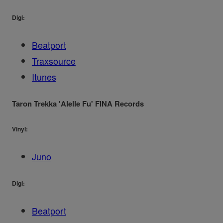
Digi:
Beatport
Traxsource
Itunes
Taron Trekka 'Alelle Fu' FINA Records
Vinyl:
Juno
Digi:
Beatport