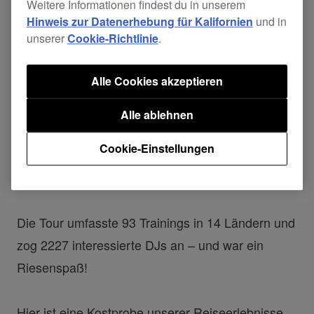
Weitere Informationen findest du in unserem
Hinweis zur Datenerhebung für Kalifornien
und in
unserer
Cookie-Richtlinie
.
rekordbox dj - die Tour 2016
Alle Cookies akzeptieren
Wir veranstalteten kostenlose Trainings in vielen
Alle ablehnen
Städten und Locations in ganz Europa, und
Cookie-Einstellungen
ernteten unglaublich viel Aufmerksamkeit und
Interaktion.
Die Tour umfasste 93 Trainings in 14 Ländern und
zog 2227 interessierte DJs an – und war ein
Riesenspaß!
Hier ist eine Kostprobe unserer Reiseerlebnisse,