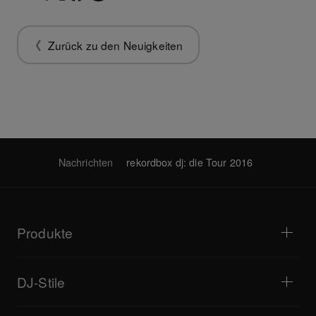
Zurück zu den Neuigkeiten
Nachrichten
rekordbox dj: die Tour 2016
Produkte
DJ-Player / Plattenspieler
DJ-Mixer
DJ-Stile
All-in-One-DJ-Systeme
DJ-Controller
Zuhause
Software / Interfaces