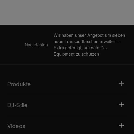
Wir haben unser Angebot um sieben
neue Transporttaschen erweitert –
Nachrichten
Extra gefertigt, um dein DJ-
Equipment zu schützen
Produkte
DJ-Player / Plattenspieler
DJ-Mixer
DJ-Stile
All-in-One-DJ-Systeme
DJ-Controller
Zuhause
Software / Interfaces
Live-Streaming
DJ-Sampler
Videos
Bars und kleine Veranstaltungsorte
DJ-Effektgeräte
Clubs und Festivals