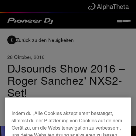
Zurück zu den Neuigkeiten
28 Oktober, 2016
DJsounds Show 2016 –
Roger Sanchez' NXS2-
Set!
Others
Indem du „Alle Cookies akzeptieren“ bestätigst,
stimmst du der Platzierung von Cookies auf deinem
Gerät zu, um die Websitenavigation zu verbessern,
uns deine Websitenutzung analysieren zu lassen