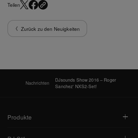
Teilen
Zurück zu den Neuigkeiten
DJsounds Show 2016 – Roger
Nachrichten
Sanchez' NXS2-Set!
Produkte
DJ-Player / Plattenspieler
DJ-Mixer