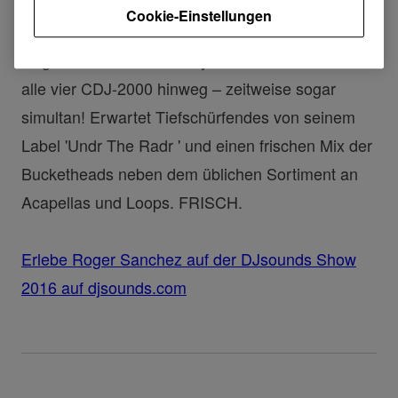
Cookie-Einstellungen
Roger ist wieder da! Er layert mehrere Cuts über
alle vier CDJ-2000 hinweg – zeitweise sogar
simultan! Erwartet Tiefschürfendes von seinem
Label 'Undr The Radr ' und einen frischen Mix der
Bucketheads neben dem üblichen Sortiment an
Acapellas und Loops. FRISCH.
Erlebe Roger Sanchez auf der DJsounds Show
2016 auf djsounds.com