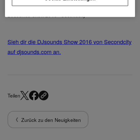
DJsounds Show 2016 - Secondcity
Sieh dir die DJsounds Show 2016 von Secondcity
auf djsounds.com an.
Teilen
Zurück zu den Neuigkeiten