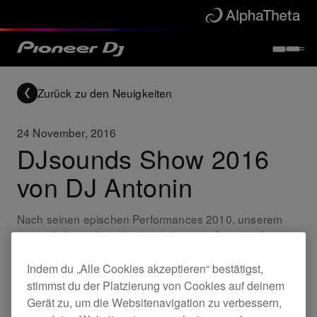
Zurück zu den Neuigkeiten
24 November, 2016
DJsounds Show 2016
von DJ Antonin
Nach seinen epischen Performances 2010, unserem
ersten Jahr, und wieder 2011, ist unser französicher
Freund DJ Antonin endlich wieder mit dabei.
Indem du „Alle Cookies akzeptieren“ bestätigst,
stimmst du der Platzierung von Cookies auf deinem
Others
Gerät zu, um die Websitenavigation zu verbessern,