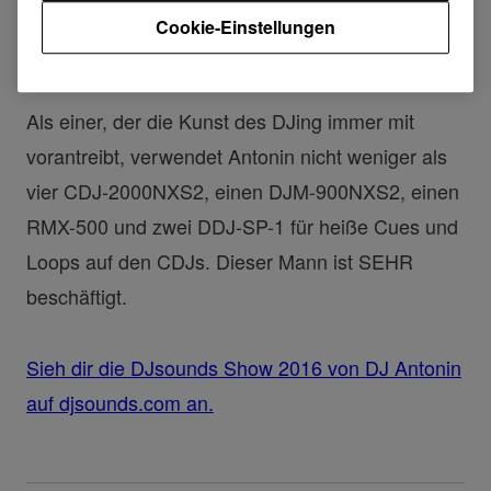
Cookie-Einstellungen
DJsounds Show 2016 - DJ Antonin
Als einer, der die Kunst des DJing immer mit
vorantreibt, verwendet Antonin nicht weniger als
vier CDJ-2000NXS2, einen DJM-900NXS2, einen
RMX-500 und zwei DDJ-SP-1 für heiße Cues und
Loops auf den CDJs. Dieser Mann ist SEHR
beschäftigt.
Sieh dir die DJsounds Show 2016 von DJ Antonin
auf djsounds.com an.